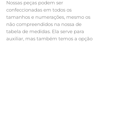
Nossas peças podem ser
confeccionadas em todos os
tamanhos e numerações, mesmo os
não compreendidos na nossa de
tabela de medidas. Ela serve para
auxiliar, mas também temos a opção
sob medida. Se precisar de ajuda,
entre em contato. :)
Loja
Todos os produtos
Envio e Devolução
Política da Loja
Tabela de Medidas
Endereço
Rua Felipe Neri, 382 | sala 302
Porto Alegre, RS
90440-150