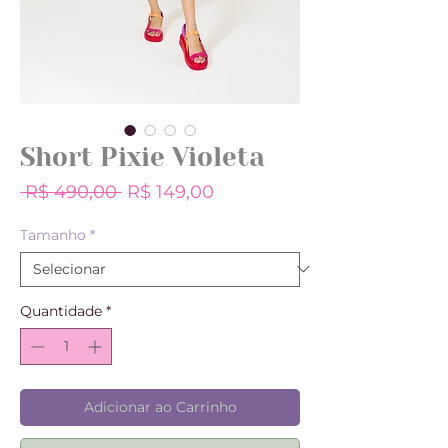
Short Pixie Violeta
Preço
Preço
 R$ 490,00 
R$ 149,00
normal
promocional
Tamanho
*
Quantidade
*
Adicionar ao Carrinho